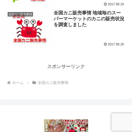
2017.08.19
全国カニ販売事情 地域毎のスー
全国カニ販売事情
パーマーケットのカニの販売状況
を調査しました
2017.08.18
スポンサーリンク
ホーム
全国カニ販売事情