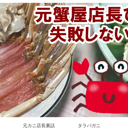
元カニ店長裏話
タラバガニ