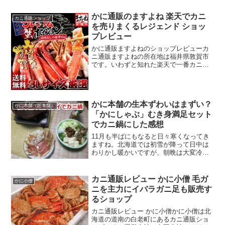
かに通販のますよね 楽天でカニ
カニ通販ショップ
を売りまくるレジェンド ショッ
プレビュー
かに通販ますよねのショップレビューカ
ニ通販ますよねの所在地は福井県敦賀市
です。いわずと知れた楽天で一番カニを
売っている超大手のカニ通販専門店で
す。ますよねの一番売れているカニセッ
トが元祖カット済生ずわい蟹大盛1.2kgで
す。このカニセットは...
かに本舗の生本ずわいはまずい？
かに本舗（匠本舗）
「かにしゃぶ」むき身満足セット
でカニ鍋にした感想
11月も半ばにもなると日々寒くなってき
ますね。北海道では初雪が降って日中は
わりかし暖かいですが、朝晩は大変冷え
込んで寒いです。寒くなって美味しいの
が鍋物ですよね。そこで元店長はカニ鍋
をすることにしました。やはりカニ鍋を
カニ通販レビュー かに小僧 毛ガ
かに小僧
するなら生冷凍のズワイ...
ニを主力にイバラガニ足も販売す
るショップ
カニ通販レビュー かに小僧かに小僧は北
海道の道南の白老町にあるカニ通販ショ