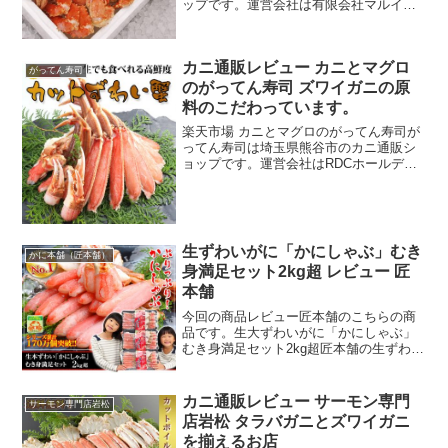
ップです。運営会社は有限会社マルイチ
鈴木海産でたらこで有名な虎杖浜に隣の
地区となります。かに小僧は自社でカニ
のボイルの加工から店舗販売、ネット通
カニ通販レビュー カニとマグロ
販でカニを販売していま...
がってん寿司
のがってん寿司 ズワイガニの原
料のこだわっています。
楽天市場 カニとマグロのがってん寿司が
ってん寿司は埼玉県熊谷市のカニ通販シ
ョップです。運営会社はRDCホールディ
ングスで、ショップの名前を見てわかる
とおり本体は回転すしやとんかつ屋、ハ
ンバーグ、ラーメン、食堂などの外食産
業ですね。カニとマグ...
生ずわいがに「かにしゃぶ」むき
かに本舗（匠本舗）
身満足セット2kg超 レビュー 匠
本舗
今回の商品レビュー匠本舗のこちらの商
品です。生大ずわいがに「かにしゃぶ」
むき身満足セット2kg超匠本舗の生ずわい
がに「かにしゃぶ」むき身満足セット2kg
超匠本舗はアラスカ産のずわいがにを大
量仕入れしています。アラスカ産バルダ
カニ通販レビュー サーモン専門
サーモン専門店岩松
イ種のズワイガニ...
店岩松 タラバガニとズワイガニ
を揃えるお店