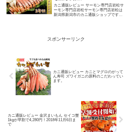
カニ通販レビュー サーモン専門店岩松サ
ーモン専門店岩松サーモン専門店岩松は
新潟県新潟市のカニ通販ショップです、
運営会社は有限会社岩松水産でサーモン
専門店ということで新巻鮭や時鮭、紅
鮭、キングサーモンをメインに取り扱っ
ています。サーモン専門店...
スポンサーリンク
カニ通販レビュー カニとマグロのがって
ん寿司 ズワイガニの原料のこだわってい
ます。
カニ通販レビュー 金沢まいもん セイコ蟹
1kgが早割で4,280円！2018年11月6日ま
で