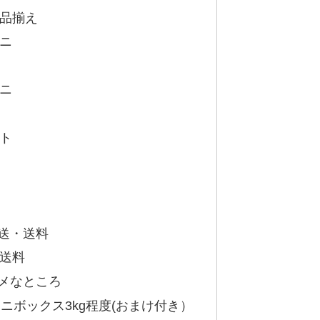
品揃え
ニ
ニ
ト
送・送料
送料
メなところ
ニボックス3kg程度(おまけ付き）