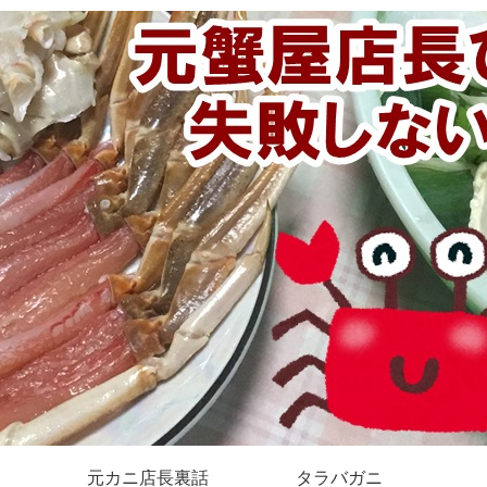
元カニ店長裏話
タラバガニ